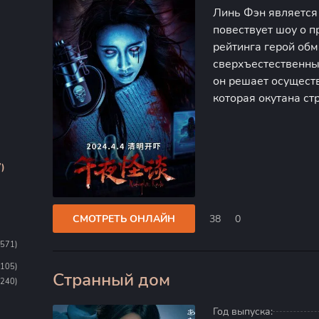
Линь Фэн является
повествует шоу о п
рейтинга герой об
сверхъестественны
он решает осущест
которая окутана с
иллюзиониста обора
процессе трансляц
)
СМОТРЕТЬ ОНЛАЙН
38
0
1571)
1105)
Странный дом
0
(240)
Год выпуска: