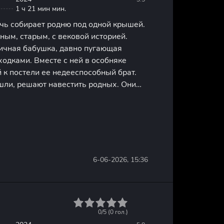
1 ч 21 мин мин.
чь собирает родню под одной крышей.
ым, старым, с вековой историей.
ричная бабушка, давно пугающая
одками. Вместе с ней в особняке
к постели ее недееспособный брат.
шли, решают навестить родных. Они
 праздник, шанс восстановить
ения. К компании
6-06-2026, 15:36
1
2
3
4
5
0/5 (
0
гол.)