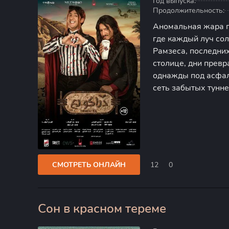
Год выпуска:
Продолжительность:
Аномальная жара п
где каждый луч сол
Рамзеса, последни
столице, дни прев
однажды под асфал
сеть забытых тунн
погребённым под ф
Там, в подземном ц
СМОТРЕТЬ ОНЛАЙН
12
0
Сон в красном тереме
0