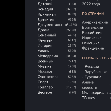
Детский
2022 года
(934)
Комедия
(16802)
ПО СТРАНАМ
Криминал
(8539)
Детектив
(6694)
Американские
Документальный
(1570)
Британские
Драма
(25828)
Российские
Семейный
(4455)
Индийские
Фэнтези
(5817)
Немецкие
История
(2547)
Французкие
Ужасы
(5806)
Мелодрама
(10904)
СЕРИАЛЫ
(11927
Военный
(2217)
Музыка
Русские
(1908)
Мюзикл
Зарубежные
(833)
Фантастика
Турецкие
(5072)
Спорт
Аниме
(1066)
(
Триллер
сериалы
(11757)
Вестерн
Мультсериалы
(520)
(
ТВ-шоу