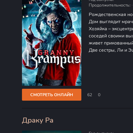
Продолжительность:
Рождественская но
Дом выглядит мрачн
Хозяйка – эксцент
соседей своими вых
живет прикованный 
Две сестры, Ли и Э
надеются на теплый
испорченные отнош
СМОТРЕТЬ ОНЛАЙН
62
0
Драку Ра
0