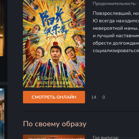
Продолжительность:
Повзрослевший, но
Ю всегда находилс
невероятной мамы.
и лучший наставни
обрести долгождан
социализироваться
«Солнечный свет». 
жизнь, заводит дру
СМОТРЕТЬ ОНЛАЙН
14
0
По своему образу
0
Год выпуска: