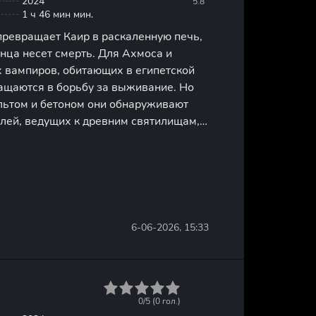
2024
5.8
1 ч 46 мин мин.
ревращает Каир в раскаленную печь,
нца несет смерть. Для Ахмоса и
х вампиров, обитающих в египетской
ращаются в борьбу за выживание. Но
ьтом и бетоном они обнаруживают
елей, ведущих к древним святилищам,
ундаментами современных построек.
арстве, они находят
6-06-2026, 15:33
1
2
3
4
5
0/5 (
0
гол.)