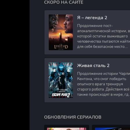
СКОРО НА САЙТЕ
Я – легенда 2
Продолжение пост-
апокалиптической истории, в
которой остатки выжившего
человечества пытаются найт
для себя безопасное место.
Подполковник Роберт Невил
работал в медицинском
секторе и проживает в
Живая сталь 2
Продолжение истории Чарл
Кентона, что смог победить
опытного врага тренируя
старого робота. Действия всё
также происходят в мире, гд
в будущем появились
развлечения для
человечества. Таким
ОБНОВЛЕНИЯ СЕРИАЛОВ