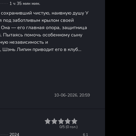
1 ч 35 мин мин.
 сохранивший чистую, наивную душу У
я под заботливым крылом своей
 Она — его главная опора, защитница
к. Пытаясь помочь особенному сыну
ную независимость и
, Шэнь Липин приводит его в клуб
Он с радостью включается в новую
зей и искренне верит, что впереди его
10-06-2026, 20:59
1
2
3
4
5
0/5 (
0
гол.)
2024
6.1