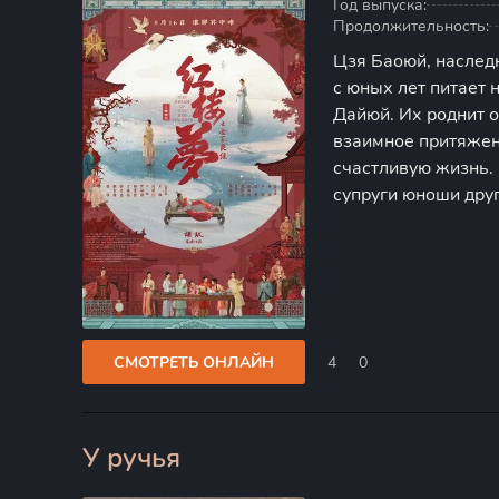
Год выпуска:
Продолжительность:
Цзя Баоюй, наследн
с юных лет питает 
Дайюй. Их роднит о
взаимное притяжен
счастливую жизнь.
супруги юноши дру
блистательную Сюэ
области естественн
СМОТРЕТЬ ОНЛАЙН
4
0
У ручья
0