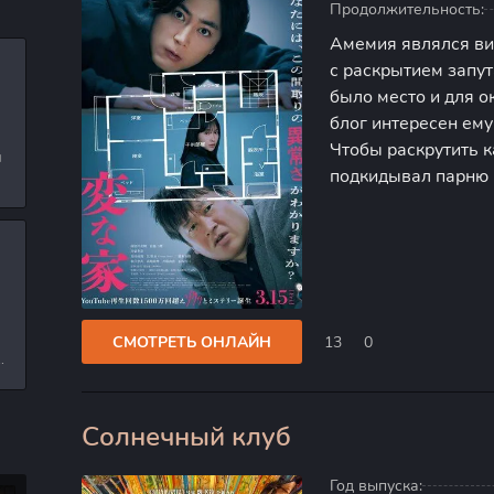
Продолжительность:
Амемия являлся ви
с раскрытием запут
было место и для ок
блог интересен ему
Чтобы раскрутить к
и
подкидывал парню 
л
притащил план дом
Планировка скрыва
и
СМОТРЕТЬ ОНЛАЙН
13
0
е
Солнечный клуб
0
Год выпуска: