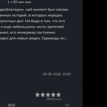
1 ч 50 мин мин.
деоблогером, чей контент был связан
анных историй, в которых нередко
ультных дел. Но беда в том, что его
 и ещё небольшому числу зрителей.
анал, его менеджер постоянно
идеи для новых видео. Однажды он
а, показавшийся блогеру любопытным.
ла внутри
20-06-2026, 10:50
1
2
3
4
5
0/5 (
0
гол.)
2024
5.7