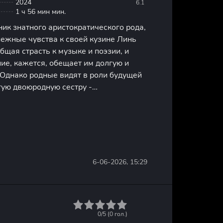
2024
6.1
1 ч 56 мин мин.
ик знатного аристократического рода,
нежные чувства к своей кузине Линь
бщая страсть к музыке и поэзии, и
ие, кажется, обещает им долгую и
 Однако родные видят в роли будущей
гую двоюродную сестру -
 Баочай, чьи интересы лежат в
ых наук. Вскоре среди прислуги
6-06-2026, 15:29
1
2
3
4
5
0/5 (
0
гол.)