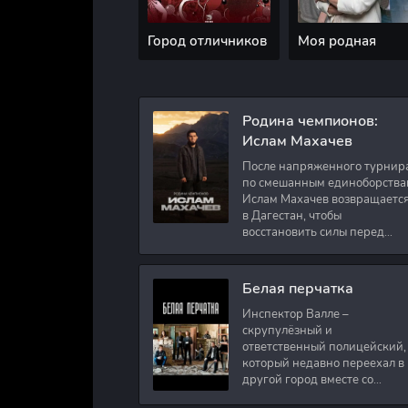
Город отличников
Моя родная
Родина чемпионов:
Ислам Махачев
После напряженного турнир
по смешанным единоборства
Ислам Махачев возвращаетс
в Дагестан, чтобы
восстановить силы перед
следующими боями в UFC.
Вместе с ним приезжают
оператор и интервьюер,
Белая перчатка
Инспектор Валле –
скрупулёзный и
ответственный полицейский,
который недавно переехал в
другой город вместе со
своими сыновьями. В первый