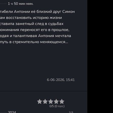
1 ч 50 мин мин.
гибели Антонии её близкий друг Симон
цам восстановить историю жизни
ставила заметный след в судьбах
поминания переносят его в прошлое,
лодая и талантливая Антония мечтала
 путь в стремительно меняющемся
фотографией, она становится
жных событий, затронувших
6-06-2026, 15:41
1
2
3
4
5
0/5 (
0
гол.)
2024
3.5