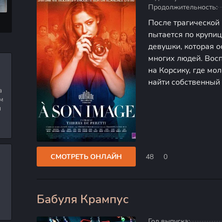
Продолжительность:
После трагической 
пытается по крупи
девушки, которая о
многих людей. Вос
на Корсику, где мо
найти собственный
а
мире. Увлечённая 
м
свидетельницей ва
я
СМОТРЕТЬ ОНЛАЙН
48
0
Бабуля Крампус
0
Год выпуска: