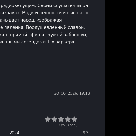
 радиоведущим. Своим слушателям он
ризраках. Ради успешности и высокого
манывает народ, изображая
е явления. Воодушевленный славой,
вить прямой эфир из чужой заброшки,
трашными легендами. Но карьера
чивается против него самого. В
ии в кадре неожиданно возникает
20-06-2026, 19:18
1
2
3
4
5
0/5 (
0
гол.)
2024
5.2