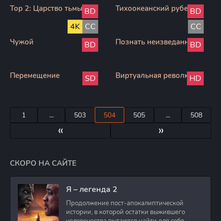
Тор 2: Царство тьмы
Тихоокеанский рубеж
BD
BD
4K
CC
CC
Чужой
Познать неизведанное
BD
BD
Перемещение
Виртуальная революция
SD
HD
1
...
503
504
505
...
508
«
»
СКОРО НА САЙТЕ
Я – легенда 2
Продолжение пост-апокалиптической
истории, в которой остатки выжившего