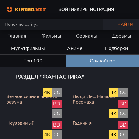
или
ВОЙТИ
РЕГИСТРАЦИЯ
НАЙТИ
Главная
Фильмы
Сериалы
Дорамы
Мультфильмы
Аниме
Подборки
Топ 100
Случайное
РАЗДЕЛ "ФАНТАСТИКА"
4K
CC
4K
CC
Вечное сияние чистого
Люди Икс: Начало.
разума
Росомаха
BD
BD
CC
4K
CC
Неуязвимый
Гадкий я
BD
BD
4K
CC
4K
CC