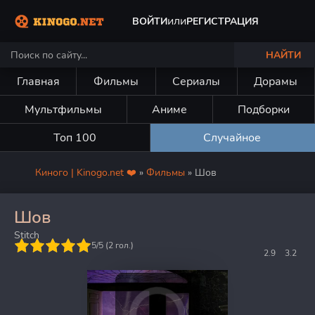
или
ВОЙТИ
РЕГИСТРАЦИЯ
НАЙТИ
Главная
Фильмы
Сериалы
Дорамы
Мультфильмы
Аниме
Подборки
Топ 100
Случайное
Киного | Kinogo.net ❤️
»
Фильмы
» Шов
Шов
Stitch
5
5/5 (
2
гол.)
2.9
3.2