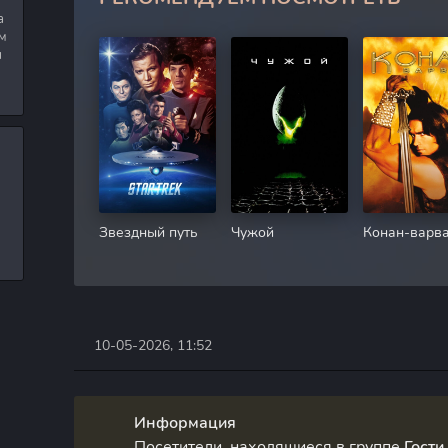
а
м
я
Звездный путь
Чужой
Конан-варв
10-05-2026, 11:52
Информация
Посетители, находящиеся в группе
Гости