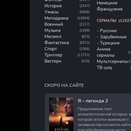
Немецкие
История
(2547)
Французкие
Ужасы
(5806)
Мелодрама
(10904)
СЕРИАЛЫ
(11927
Военный
(2217)
Музыка
Русские
(1908)
Мюзикл
Зарубежные
(833)
Фантастика
Турецкие
(5072)
Спорт
Аниме
(1066)
(
Триллер
сериалы
(11757)
Вестерн
Мультсериалы
(520)
(
ТВ-шоу
СКОРО НА САЙТЕ
Я – легенда 2
Продолжение пост-
апокалиптической истории, в
которой остатки выжившего
человечества пытаются найт
для себя безопасное место.