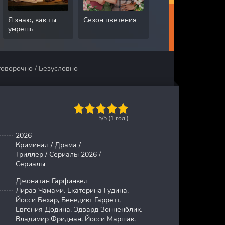
Я знаю, как ты
Сезон цветения
Грязная работа
умрешь
говорочно / Безусловно
1
2
3
4
5
5/5 (
1
гол.)
2026
Криминал / Драма /
Триллер / Сериалы 2026 /
Сериалы
Джонатан Гарфинкел
Лираз Чамами, Екатерина Гудина,
Йосси Бехар, Бенедикт Гарретт,
Евгения Додина, Эдвард Зонненблик,
Владимир Фридман, Йосси Маршак,