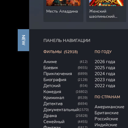
Месть Аладдина
Женский
шаолиньский
футбол
NEW
ПАНЕЛЬ НАВИГАЦИИ
ФИЛЬМЫ
(52918)
ПО ГОДУ
Аниме
2026 года
(412)
Боевик
2025 года
(9655)
Приключения
2024 года
(6899)
Биография
2023 года
(2128)
Детский
2022 года
(934)
Комедия
(16802)
ПО СТРАНАМ
Криминал
(8539)
Детектив
(6694)
Американские
Документальный
(1570)
Британские
Драма
(25828)
Российские
Семейный
(4455)
Индийские
Фэнтези
(5817)