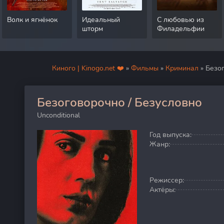
Волк и ягнёнок
Идеальный
С любовью из
шторм
Филадельфии
Киного | Kinogo.net ❤️
»
Фильмы
»
Криминал
» Безо
Безоговорочно / Безусловно
100
Unconditional
Год выпуска:
Жанр:
Режиссер:
Актёры: