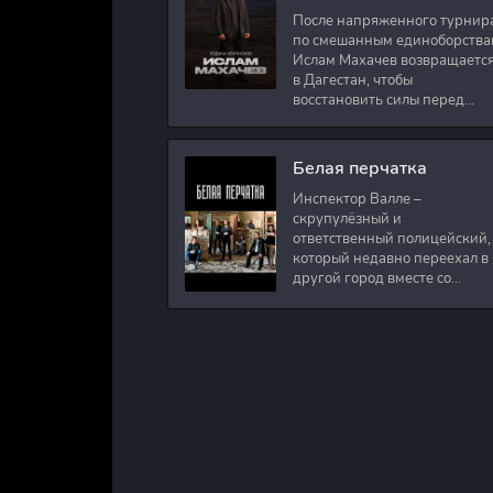
После напряженного турнир
по смешанным единоборства
Ислам Махачев возвращаетс
в Дагестан, чтобы
восстановить силы перед
следующими боями в UFC.
Вместе с ним приезжают
оператор и интервьюер,
Белая перчатка
Инспектор Валле –
скрупулёзный и
ответственный полицейский,
который недавно переехал в
другой город вместе со
своими сыновьями. В первый
же день на новом месте
работы ему поручают
расследовать