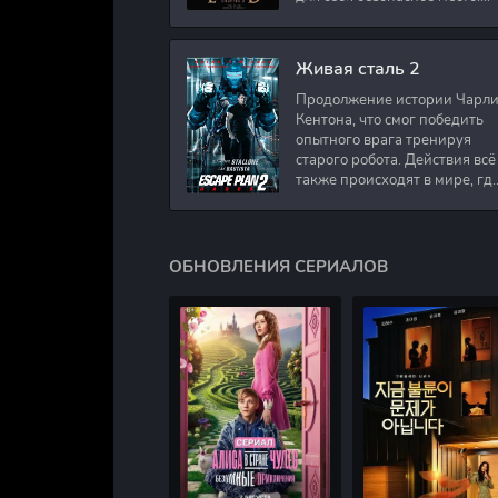
Подполковник Роберт Невил
работал в медицинском
секторе и проживает в
Живая сталь 2
Продолжение истории Чарл
Кентона, что смог победить
опытного врага тренируя
старого робота. Действия всё
также происходят в мире, гд
в будущем появились
развлечения для
человечества. Таким
ОБНОВЛЕНИЯ СЕРИАЛОВ