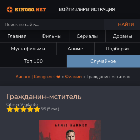
или
ВОЙТИ
РЕГИСТРАЦИЯ
НАЙТИ
Главная
Фильмы
Сериалы
Дорамы
Мультфильмы
Аниме
Подборки
Топ 100
Случайное
Киного | Kinogo.net ❤️
»
Фильмы
» Гражданин-мститель
Гражданин-мститель
Citizen Vigilante
5
5/5 (
5
гол.)