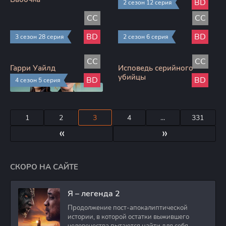
BD
2 сезон 12 серия
CC
CC
Зимородок
Репетиция
BD
BD
3 сезон 28 серия
2 сезон 6 серия
CC
CC
Гарри Уайлд
Исповедь серийного
убийцы
BD
BD
4 сезон 5 серия
1
2
3
4
...
331
«
»
СКОРО НА САЙТЕ
Я – легенда 2
Продолжение пост-апокалиптической
истории, в которой остатки выжившего