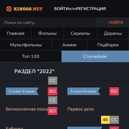
или
ВОЙТИ
РЕГИСТРАЦИЯ
НАЙТИ
Главная
Фильмы
Сериалы
Дорамы
Мультфильмы
Аниме
Подборки
Топ 100
Случайное
РАЗДЕЛ "2022"
CC
Два холма
Почка
BD
BD
3 сезон 3 серия
3 сезон 8 серия
CC
Великолепная поездка
Первое дело
BD
4K
CC
Бабочка
Андор